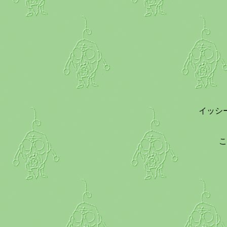
イッシ
こ