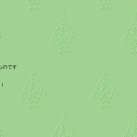
ものです
！